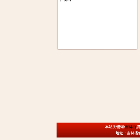
本站关键词:
吉林白
,
地址：吉林省蛟河