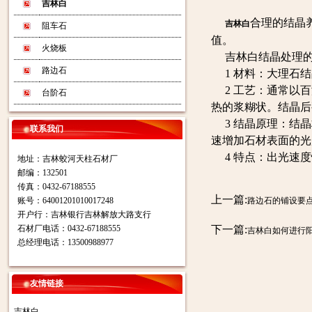
吉林白
合理的结晶
吉林白
阻车石
值。
火烧板
吉林白结晶处理的常
路边石
1 材料：大理石结
2 工艺：通常以百
台阶石
热的浆糊状。结晶后
3 结晶原理：结晶
联系我们
速增加石材表面的光
4 特点：出光速度
地址：吉林蛟河天柱石材厂
邮编：132501
传真：0432-67188555
上一篇:
账号：64001201010017248
路边石的铺设要
开户行：吉林银行吉林解放大路支行
石材厂电话：0432-67188555
下一篇:
吉林白如何进行
总经理电话：13500988977
友情链接
吉林白