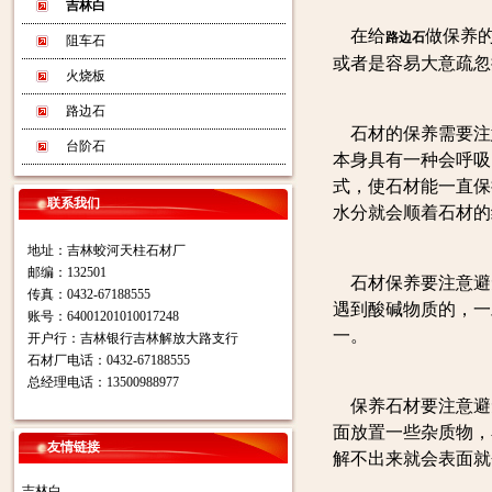
吉林白
在给
做保养
路边石
阻车石
或者是容易大意疏忽
火烧板
路边石
石材的保养需要注
台阶石
本身具有一种会呼吸
式，使石材能一直保
联系我们
水分就会顺着石材的
地址：吉林蛟河天柱石材厂
邮编：132501
石材保养要注意避
传真：0432-67188555
遇到酸碱物质的，一
账号：64001201010017248
一。
开户行：吉林银行吉林解放大路支行
石材厂电话：0432-67188555
总经理电话：13500988977
保养石材要注意避
面放置一些杂质物，
友情链接
解不出来就会表面就
吉林白