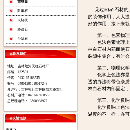
吉林白
见过
石材的
吉林白
阻车石
的装饰作用，大大提
火烧板
好的作用，接下来就
路边石
第一、色素物理
台阶石
色法色素物理上色
林白石材内部而使石
联系我们
裂隙中集合，有时会
地址：吉林蛟河天柱石材厂
第二、物理化学
邮编：132501
化学上色法亦是依
传真：0432-67188555
透的办法将带色杂质
账号：64001201010017248
林白石材内部固定，
开户行：吉林银行吉林解放大路支行
石材厂电话：0432-67188555
第三、化学反响
总经理电话：13500988977
化学反响上色法是
温度的不一样，亦可
友情链接
吉林白