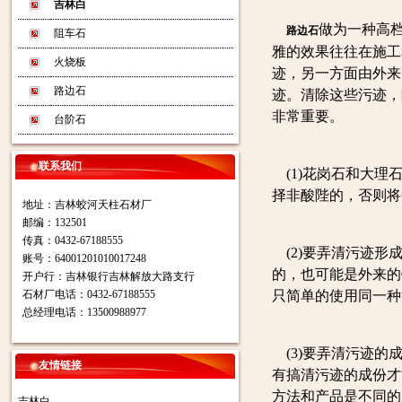
吉林白
做为一种高
路边石
阻车石
雅的效果往往在施工
火烧板
迹，另一方面由外来
路边石
迹。清除这些污迹，
非常重要。
台阶石
联系我们
(1)花岗石和大理
择非酸陛的，否则将
地址：吉林蛟河天柱石材厂
邮编：132501
传真：0432-67188555
(2)要弄清污迹形
账号：64001201010017248
的，也可能是外来的
开户行：吉林银行吉林解放大路支行
石材厂电话：0432-67188555
只简单的使用同一种
总经理电话：13500988977
(3)要弄清污迹的
友情链接
有搞清污迹的成份才
方法和产品是不同的
吉林白