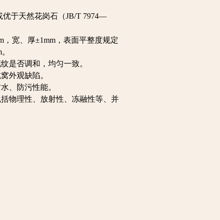
天然花岗石（JB/T 7974—
m，宽、厚±1mm，表面平整度规定
m。
纹是否调和，均匀一致。
坑窝外观缺陷。
防水、防污性能。
括物理性、放射性、冻融性等、并