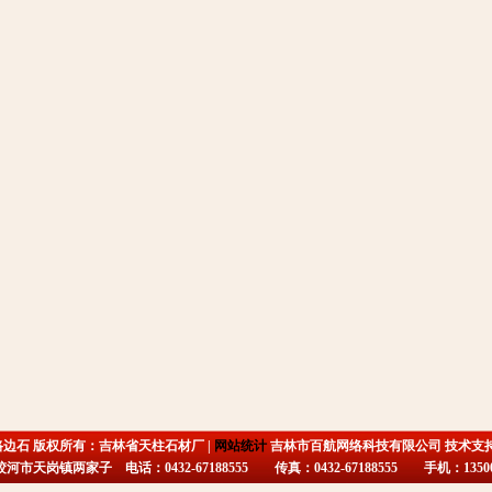
路边石 版权所有：吉林省天柱石材厂 |
网站统计
吉林市百航网络科技有限公司 技术支
市天岗镇两家子 电话：0432-67188555 传真：0432-67188555 手机：135009