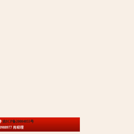
持
吉ICP备20004055号
88977 肖经理