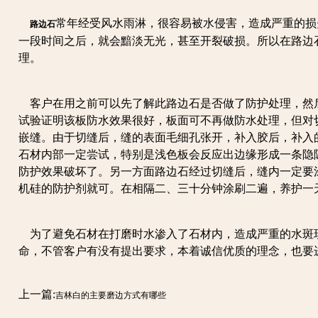
常年经受风水雨淋，很容易被水侵害，造成严重的损
路边石
一段时间之后，就会黯淡无光，甚至开裂破损。所以在路边
理。
客户在用之前可以先了解此路边石是否做了防护处理，然
试验证明该板防水效果很好，板面可不再做防水处理，但对
嵌缝。由于切缝后，缝的表面毛细孔张开，补入胶后，补入
石材内部一定尝试，特别是浅色板会反应出边缘形成一条隐
防护效果破坏了。另一方面路边石经过切缝后，缝内一定要
机硅的防护剂就可。在相隔二、三十分钟涂刷二遍，养护一
为了避免石材在打磨时水渗入了石材内，造成严重的水斑
命，不管客户有没有提出要求，本着诚信优质的理念，也要
上一篇:
吉林白的主要磨边方式有哪些