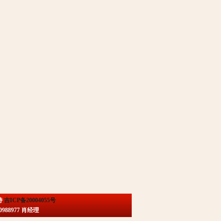
持
吉ICP备20004055号
88977 肖经理