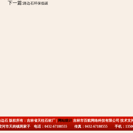
下一篇:
路边石环保低碳
路边石 版权所有：吉林省天柱石材厂 |
网站统计
吉林市百航网络科技有限公司 技术支
市天岗镇两家子 电话：0432-67188555 传真：0432-67188555 手机：135009