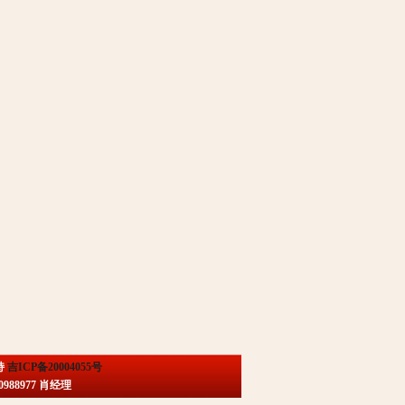
持
吉ICP备20004055号
88977 肖经理