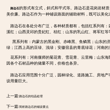
的形式有立式，斜式和平式等。路边石是花岗岩材质
路边石
美价廉。路边石作为一种铺设路面的辅助材料，既可以美化
路边石在各处分布广泛，各种材质都有，包括红系列有：
溪红；山西灵邱的贵妃红、桔红；山东的乳山红、将军红
黑系列有：内蒙古的黑金刚、赤峰黑、鱼鳞黑；山东的济
绿；江西上高的豆绿、浅绿；安徽宿县的青底绿花；河南的
花系列有：河南偃师的菊花青、雪花青、云里梅；山东海
因各个石材品种的储量不同，价格也各异。
路边石应用范围十分广泛，园林绿化、道路施工、房地产
设用量巨大。
上一篇:
路边石的结晶处理
下一篇:
简析路边石的铺设要点