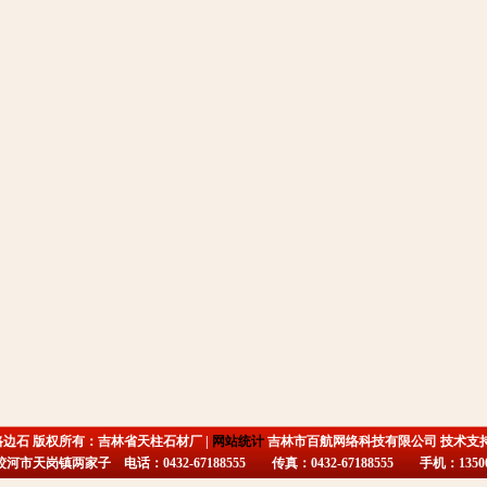
路边石 版权所有：吉林省天柱石材厂 |
网站统计
吉林市百航网络科技有限公司 技术支
市天岗镇两家子 电话：0432-67188555 传真：0432-67188555 手机：135009