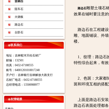
吉林白
雕塑土壤石
路边石
阻车石
效果在铺时要注意的
火烧板
路边石
路边石在工程建设
台阶石
雕、地面铺设、外墙
楼。
联系我们
地址：吉林蛟河天柱石材厂
1、纹理：路边石
邮编：132501
特性综合起来，有效
传真：0432-67188555
账号：64001201010017248
开户行：吉林银行吉林解放大路支行
2、色斑：大家都
石材厂电话：0432-67188555
斑和环境互相的搭配
总经理电话：13500988977
友情链接
上面是路边石安装
路边石表面处理都各
吉林白