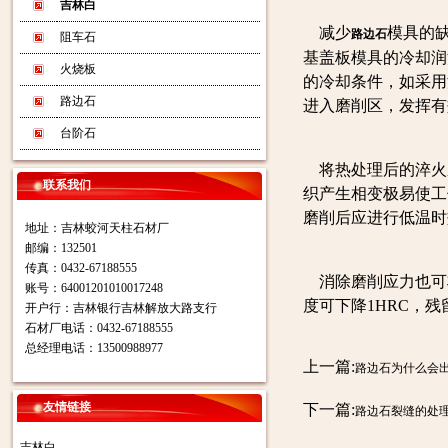
吉林白
减少
模具的
路边石
阻车石
基盖板模具的冷却润
火烧板
的冷却条件，如采用
路边石
进入磨削区，发挥有
台阶石
将热处理后的淬火
联系我们
织产生相变极易使工
磨削后应进行低温时
地址：吉林蛟河天柱石材厂
邮编：132501
传真：0432-67188555
消除磨削应力也可将电
账号：64001201010017248
度可下降1HRC，残
开户行：吉林银行吉林解放大路支行
石材厂电话：0432-67188555
总经理电话：13500988977
上一篇:
路边石为什么会
友情链接
下一篇:
路边石裂缝的处
吉林白