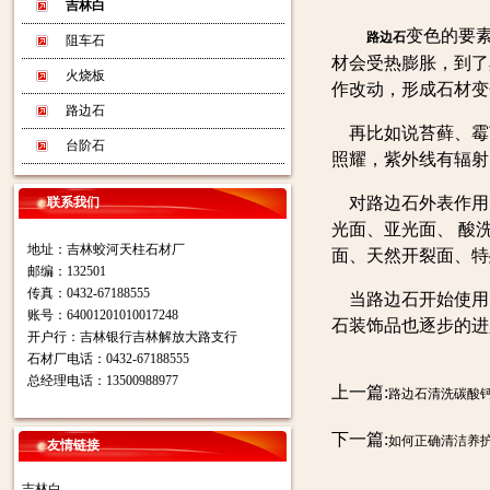
吉林白
变色的要
路边石
阻车石
材会受热膨胀，到了
火烧板
作改动，形成石材变
路边石
再比如说苔藓、霉
台阶石
照耀，紫外线有辐射
对路边石外表作用
联系我们
光面、亚光面、 酸
地址：吉林蛟河天柱石材厂
面、天然开裂面、特
邮编：132501
传真：0432-67188555
当路边石开始使用
账号：64001201010017248
石装饰品也逐步的进
开户行：吉林银行吉林解放大路支行
石材厂电话：0432-67188555
总经理电话：13500988977
上一篇:
路边石清洗碳酸
下一篇:
如何正确清洁养
友情链接
吉林白