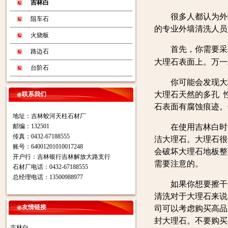
吉林白
很多人都认为外墙
阻车石
的专业外墙清洗人员
火烧板
首先，你需要采取
路边石
大理石表面上。万一
台阶石
你可能会发现大理
大理石天然的多孔 
联系我们
石表面有腐蚀痕迹。
地址：吉林蛟河天柱石材厂
邮编：132501
在使用吉林白时你
传真：0432-67188555
洁大理石。大理石很
账号：64001201010017248
会破坏大理石地板整
开户行：吉林银行吉林解放大路支行
需要注意的。
石材厂电话：0432-67188555
总经理电话：13500988977
如果你想要擦干并
清洗对于大理石来说
友情链接
司可以考虑购买高品
封大理石。不要购买
吉林白