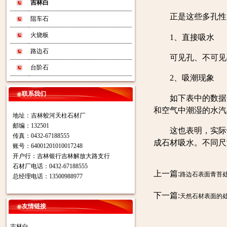
吉林白
正是这些多孔性
阻车石
火烧板
1、直接吸水
路边石
可见孔、不可见孔
台阶石
2、吸潮现象
联系我们
如下表中的数据，不
和空气中潮湿的水汽
地址：吉林蛟河天柱石材厂
邮编：132501
这也表明，实际使
传真：0432-67188555
成石材吸水。不同尺
账号：64001201010017248
开户行：吉林银行吉林解放大路支行
石材厂电话：0432-67188555
上一篇:
路边石表面青苔
总经理电话：13500988977
下一篇:
天然石材表面的
友情链接
吉林白