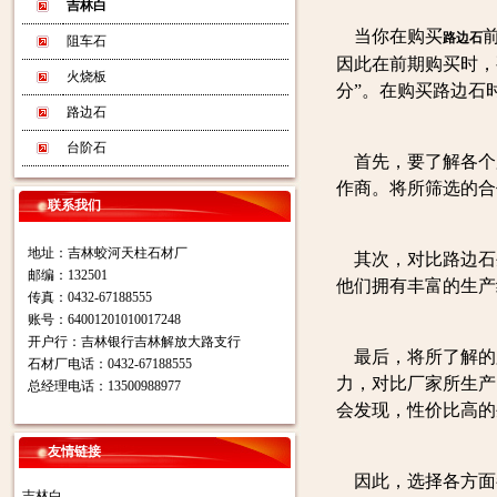
吉林白
当你在购买
路边石
阻车石
因此在前期购买时，
火烧板
分”。在购买路边石
路边石
台阶石
首先，要了解各个
作商。将所筛选的合
联系我们
地址：吉林蛟河天柱石材厂
其次，对比路边石
邮编：132501
他们拥有丰富的生产
传真：0432-67188555
账号：64001201010017248
开户行：吉林银行吉林解放大路支行
最后，将所了解的
石材厂电话：0432-67188555
力，对比厂家所生产
总经理电话：13500988977
会发现，性价比高的
友情链接
因此，选择各方面
吉林白