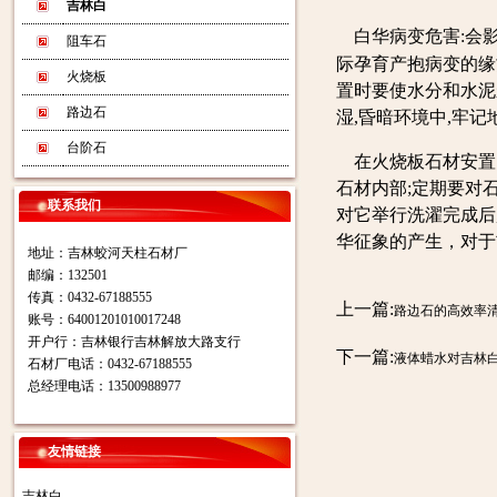
吉林白
白华病变危害:会
阻车石
际孕育产抱病变的缘
火烧板
置时要使水分和水泥
路边石
湿,昏暗环境中,牢记
台阶石
在火烧板石材安置当
石材内部;定期要对
联系我们
对它举行洗濯完成后
华征象的产生，对于
地址：吉林蛟河天柱石材厂
邮编：132501
传真：0432-67188555
上一篇:
路边石的高效率
账号：64001201010017248
开户行：吉林银行吉林解放大路支行
下一篇:
液体蜡水对吉林
石材厂电话：0432-67188555
总经理电话：13500988977
友情链接
吉林白