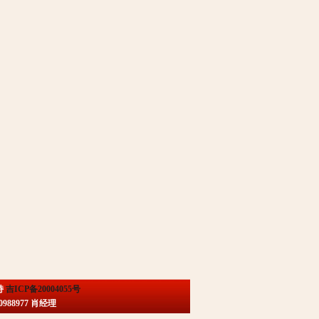
持
吉ICP备20004055号
88977 肖经理