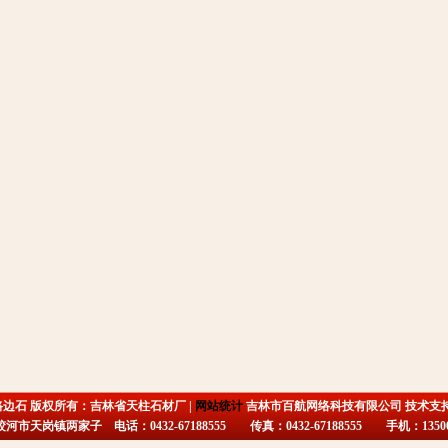
路边石 版权所有：吉林省天柱石材厂 |
网站统计
吉林市百航网络科技有限公司 技术支
市天岗镇两家子 电话：0432-67188555 传真：0432-67188555 手机：135009