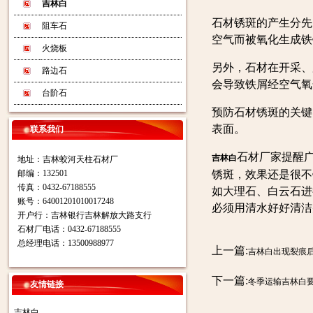
吉林白
石材锈斑的产生分先
阻车石
空气而被氧化生成铁
火烧板
另外，石材在开采、
路边石
会导致铁屑经空气氧
台阶石
预防石材锈斑的关键
表面。
联系我们
石材厂家提醒
吉林白
地址：吉林蛟河天柱石材厂
邮编：132501
锈斑，效果还是很不
传真：0432-67188555
如大理石、白云石进
账号：64001201010017248
必须用清水好好清洁
开户行：吉林银行吉林解放大路支行
石材厂电话：0432-67188555
总经理电话：13500988977
上一篇:
吉林白出现裂痕
下一篇:
冬季运输吉林白
友情链接
吉林白