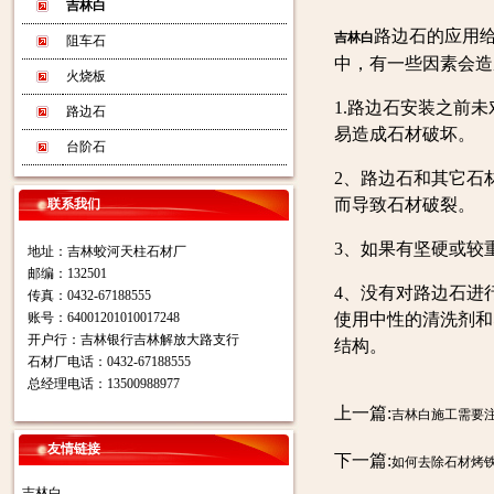
吉林白
路边石的应用
吉林白
阻车石
中，有一些因素会造
火烧板
1.路边石安装之前
路边石
易造成石材破坏。
台阶石
2、路边石和其它石
而导致石材破裂。
联系我们
3、如果有坚硬或较
地址：吉林蛟河天柱石材厂
邮编：132501
4、没有对路边石进
传真：0432-67188555
账号：64001201010017248
使用中性的清洗剂和
开户行：吉林银行吉林解放大路支行
结构。
石材厂电话：0432-67188555
总经理电话：13500988977
上一篇:
吉林白施工需要
友情链接
下一篇:
如何去除石材烤
吉林白