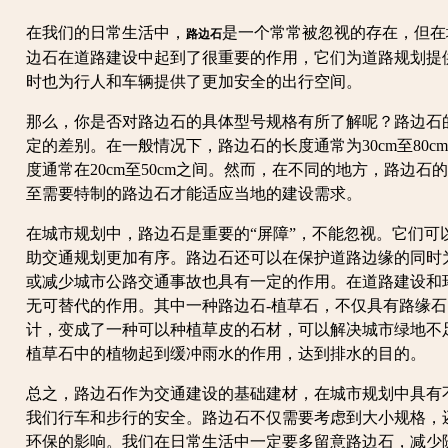
在我们的日常生活中，
是一个常常被忽视的存在，但在
路边石
边石在道路建设中起到了很重要的作用，它们为道路规划提
时也为行人和车辆提供了更加安全的出行空间。
那么，你是否对路边石的具体型号规格有所了解呢？路边石
定的差别。在一般情况下，路边石的长度通常为30cm至80cm
度通常在20cm至50cm之间。然而，在不同的地方，路边
至需要特制的路边石才能适应当地的建设需求。
在城市规划中，路边石是重要的“屏障”，不能忽视。它们可
助交通规划更加有序。路边石还可以在保护道路边缘的同时
或减少城市公路交通事故也具有一定的作用。在道路建设和
无可替代的作用。其中一种路边石-植草石，不仅具有路缘
计，变成了一种可以种植草皮的石材，可以解决城市绿地不
植草石中的植物起到缓冲雨水的作用，达到排水的目的。
总之，路边石作为交通建设的基础建材，在城市规划中具有
我们行车和步行的安全。路边石不仅需要考虑到大小规格，
环保的影响。我们在日常生活中一定要多留意路边石，减少