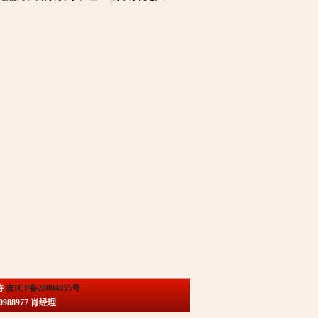
持
吉ICP备20004055号
88977 肖经理