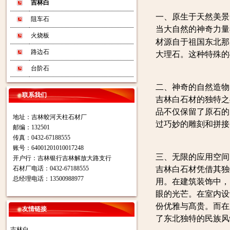
吉林白
一、原生于天然美景
阻车石
当大自然的神奇力量
火烧板
材源自于祖国东北那
路边石
大理石。这种特殊的
台阶石
二、神奇的自然造物
联系我们
吉林白石材的独特之
品不仅保留了原石的
地址：吉林蛟河天柱石材厂
过巧妙的雕刻和拼接
邮编：132501
传真：0432-67188555
账号：64001201010017248
三、无限的应用空间
开户行：吉林银行吉林解放大路支行
石材厂电话：0432-67188555
吉林白石材凭借其独
总经理电话：13500988977
用。在建筑装饰中，
眼的光芒。在室内设
份优雅与髙贵。而在
友情链接
了东北独特的民族风
吉林白