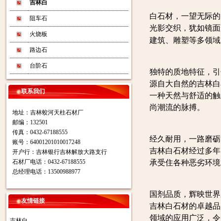
吉林白
白石材，一望无际的
阻车石
光影交织，犹如镜面
火烧板
建筑、雕塑等多领域
路边石
台阶石
独特的质地特征，引
源自大自然的吉林白
联系我们
一种天然与舒适的触
尚潮流的脉搏。
地址：吉林蛟河天柱石材厂
邮编：132501
传真：0432-67188555
经久耐用，一路磨砺
账号：64001201010017248
吉林白石材经过多年
开户行：吉林银行吉林解放大路支行
石材厂电话：0432-67188555
承受住各种恶劣环境
总经理电话：13500988977
国剂品质，辉映世界
友情链接
吉林白石材的卓越品
领域的应用广泛，令
吉林白