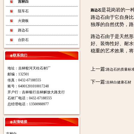
吉林白
是花岗岩的一
路边石
阻车石
路边石由于它自身比
火烧板
独厚的自然优势，路
路边石
路边石由于是天然形
台阶石
好、装饰性好、耐水
稳重的艺术效果，将
联系我们
地址：吉林蛟河天柱石材厂
上一篇:
路边石的质量标
邮编：132501
传真：0432-67188555
下一篇:
吉林白健康石材
账号：64001201010017248
开户行：吉林银行吉林解放大路支行
石材厂电话：0432-67188555
总经理电话：13500988977
友情链接
吉林白