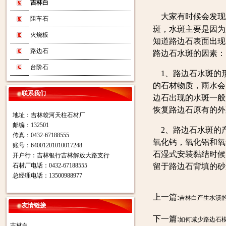
吉林白
大家有时候会发现
阻车石
斑，水斑主要是因为
火烧板
知道路边石表面出现
路边石
路边石水斑的因素：
台阶石
1、路边石水斑的
的石材物质，雨水会
联系我们
边石出现的水斑一般
恢复路边石原有的外
地址：吉林蛟河天柱石材厂
邮编：132501
2、路边石水斑的
传真：0432-67188555
氧化钙，氧化铝和氧
账号：64001201010017248
石湿式安装黏结时候
开户行：吉林银行吉林解放大路支行
石材厂电话：0432-67188555
留于路边石背填的砂
总经理电话：13500988977
上一篇:
吉林白产生水渍
友情链接
下一篇:
如何减少路边石
吉林白