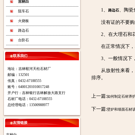
吉林白
1、
、陶瓷
路边石
阻车石
火烧板
没有证的不要购买
路边石
2、在大理石和花
台阶石
在正常情况下，花
联系我们
3、一般情况下，
地址：吉林蛟河天柱石材厂
从放射性来看，从高
邮编：132501
排序。
传真：0432-67188555
账号：64001201010017248
开户行：吉林银行吉林解放大路支行
上一篇:
如何制定石材养
石材厂电话：0432-67188555
总经理电话：13500988977
下一篇:
壁炉和墙面石材
友情链接
吉林白