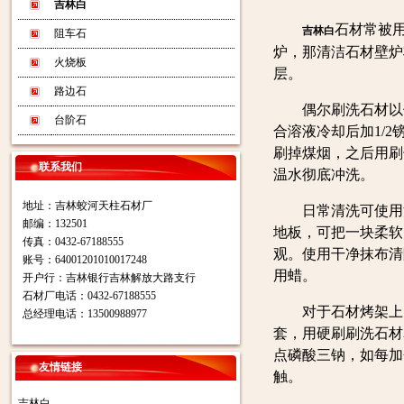
吉林白
石材常被
吉林白
阻车石
炉，那清洁石材壁炉
火烧板
层。
路边石
偶尔刷洗石材以便
台阶石
合溶液冷却后加1/
刷掉煤烟，之后用刷
联系我们
温水彻底冲洗。
地址：吉林蛟河天柱石材厂
日常清洗可使用洗
邮编：132501
地板，可把一块柔软
传真：0432-67188555
观。使用干净抹布清
账号：64001201010017248
用蜡。
开户行：吉林银行吉林解放大路支行
石材厂电话：0432-67188555
对于石材烤架上的
总经理电话：13500988977
套，用硬刷刷洗石材
点磷酸三钠，如每加
友情链接
触。
吉林白